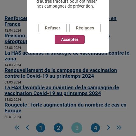
2024
d’autres traceurs pour optimiser
nos campagnes de prévention.
Renforcement de la vigilance sur la rougeole en
France
Refuser
Réglages
12.04.2024
Révision par la HAS de la stratégie contre les
Accepter
sérogroupes ACWY et B
28.03.2024
La HAS actualise la stratégie de vaccination contre le
zona
14.03.2024
Renouvellement de la campagne de vaccination
contre le Covid-19 au printemps 2024
01.03.2024
La HAS favorable au maintien de la campagne de
vaccination Covid-19 au printemps 2024
15.02.2024
Rougeole : forte augmentation du nombre de cas en
Europe
30.01.2024
1
2
3
4