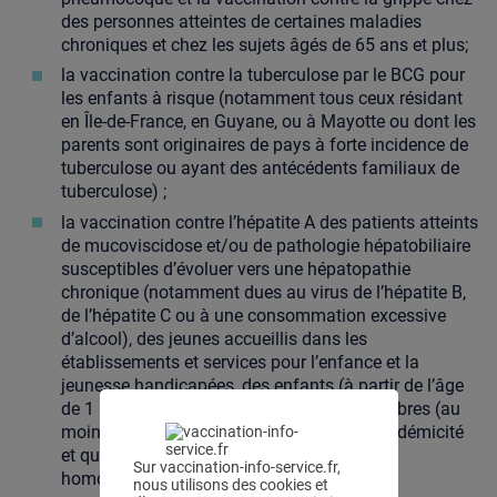
des personnes atteintes de certaines maladies
chroniques et chez les sujets âgés de 65 ans et plus;
la vaccination contre la tuberculose par le BCG pour
les enfants à risque (notamment tous ceux résidant
en Île-de-France, en Guyane, ou à Mayotte ou dont les
parents sont originaires de pays à forte incidence de
tuberculose ou ayant des antécédents familiaux de
tuberculose) ;
la vaccination contre l’hépatite A des patients atteints
de mucoviscidose et/ou de pathologie hépatobiliaire
susceptibles d’évoluer vers une hépatopathie
chronique (notamment dues au virus de l’hépatite B,
de l’hépatite C ou à une consommation excessive
d’alcool), des jeunes accueillis dans les
établissements et services pour l’enfance et la
jeunesse handicapées, des enfants (à partir de l’âge
de 1 an) nés de familles dont l’un des membres (au
moins) est originaire d’un pays de haute endémicité
et qui sont susceptibles d’y séjourner, des
Sur vaccination-info-service.fr,
homosexuels masculins ;
nous utilisons des cookies et