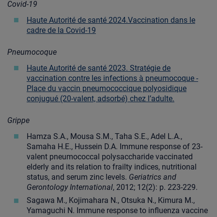
Covid-19
Haute Autorité de santé 2024.Vaccination dans le
cadre de la Covid-19
Pneumocoque
Haute Autorité de santé 2023. Stratégie de
vaccination contre les infections à pneumocoque -
Place du vaccin pneumococcique polyosidique
conjugué (20-valent, adsorbé) chez l’adulte.
Grippe
Hamza S.A., Mousa S.M., Taha S.E., Adel L.A.,
Samaha H.E., Hussein D.A. Immune response of 23-
valent pneumococcal polysaccharide vaccinated
elderly and its relation to frailty indices, nutritional
status, and serum zinc levels.
Geriatrics and
Gerontology International
, 2012; 12(2): p. 223-229.
Sagawa M., Kojimahara N., Otsuka N., Kimura M.,
Yamaguchi N. Immune response to influenza vaccine