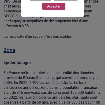
VRS. De plus, la vaccination est également recommandée
chez les sujets âgés de 65 ans et plus présentant des
Accepter
pathologies respiratoires chroniques (particulièrement
BPCO) ou cardiaques (particulièrement insuffisance
cardiaque) susceptibles de décompenser lors d'une
infection à VRS.
La nécessité d'un rappel n'est pas établie.
Zona
Épidémiologie
En France métropolitaine, la quasi-totalité des données
provient du Réseau Sentinelles, qui surveille le zona depuis
2004. En 2022, 1 109 cas ont été déclarés. Le taux
d’incidence annuel du zona dans la population française
était de 346 nouveaux cas de zona pour 100 000 habitants.
En 2022, les taux d’incidence annuels les plus hauts sont
observés à partir de 50 ans, avec plus de 500 cas pour 100