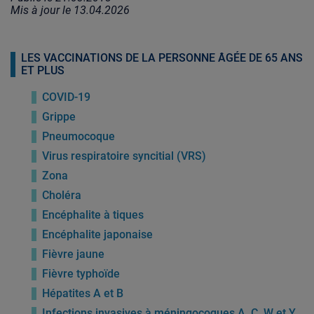
Mis à jour le
13.04.2026
LES VACCINATIONS DE LA PERSONNE ÂGÉE DE 65 ANS
ET PLUS
COVID-19
Grippe
Pneumocoque
Virus respiratoire syncitial (VRS)
Zona
Choléra
Encéphalite à tiques
Encéphalite japonaise
Fièvre jaune
Fièvre typhoïde
Hépatites A et B
Infections invasives à méningocoques A, C, W et Y