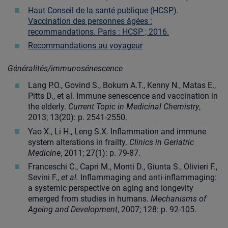
Haut Conseil de la santé publique (HCSP).
Vaccination des personnes âgées :
recommandations. Paris : HCSP ; 2016.
Recommandations au voyageur
Généralités/immunosénescence
Lang P.O., Govind S., Bokum A.T., Kenny N., Matas E.,
Pitts D., et al. Immune senescence and vaccination in
the elderly.
Current Topic in Medicinal Chemistry
,
2013; 13(20): p. 2541-2550.
Yao X., Li H., Leng S.X. Inflammation and immune
system alterations in frailty.
Clinics in Geriatric
Medicine
, 2011; 27(1): p. 79-87.
Franceschi C., Capri M., Monti D., Giunta S., Olivieri F.,
Sevini F.,
et al.
Inflammaging and anti-inflammaging:
a systemic perspective on aging and longevity
emerged from studies in humans.
Mechanisms of
Ageing and Development
, 2007; 128: p. 92-105.