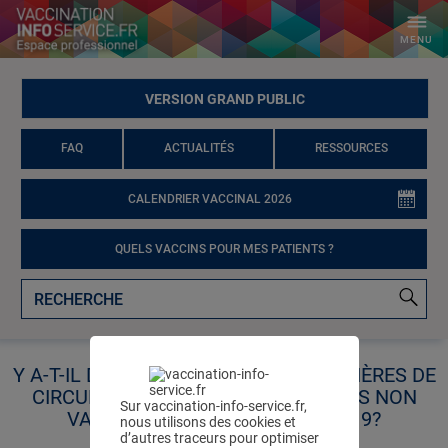
MENU
VERSION GRAND PUBLIC
FAQ
ACTUALITÉS
RESSOURCES
CALENDRIER VACCINAL 2026
QUELS VACCINS POUR MES PATIENTS ?
Y A-T-IL DES RESTRICTIONS PARTICULIÈRES DE
CIRCULATION POUR LES PERSONNES NON
Sur vaccination-info-service.fr,
VACCINÉES CONTRE LA COVID-19?
nous utilisons des cookies et
d’autres traceurs pour optimiser